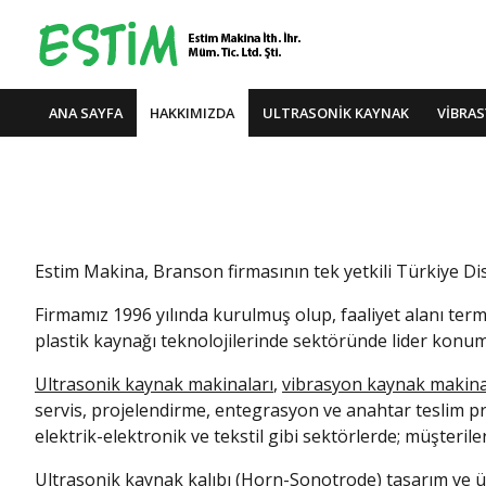
ANA SAYFA
HAKKIMIZDA
ULTRASONİK KAYNAK
VİBRA
Estim Makina, Branson firmasının tek yetkili Türkiye Di
Firmamız 1996 yılında kurulmuş olup, faaliyet alanı t
plastik kaynağı teknolojilerinde sektöründe lider konum
Ultrasonik kaynak makinaları
,
vibrasyon kaynak makina
servis, projelendirme, entegrasyon ve anahtar teslim pr
elektrik-elektronik ve tekstil gibi sektörlerde; müşterile
Ultrasonik kaynak kalıbı
(Horn-Sonotrode) tasarım ve ür