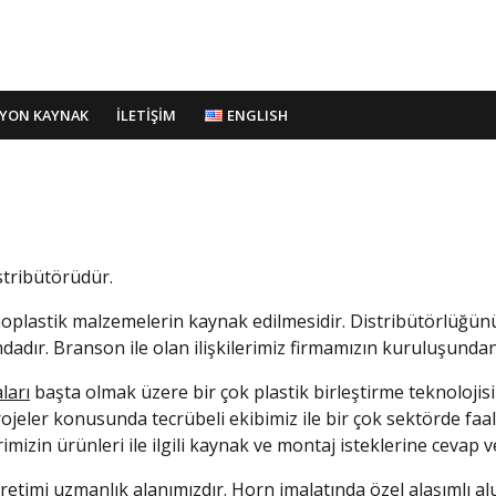
SYON KAYNAK
İLETİŞİM
ENGLISH
stribütörüdür.
ermoplastik malzemelerin kaynak edilmesidir. Distribütörl
dadır. Branson ile olan ilişkilerimiz firmamızın kuruluşund
ları
başta olmak üzere bir çok plastik birleştirme teknolojisi
ojeler konusunda tecrübeli ekibimiz ile bir çok sektörde faa
rimizin ürünleri ile ilgili kaynak ve montaj isteklerine cevap 
etimi uzmanlık alanımızdır. Horn imalatında özel alaşımlı a