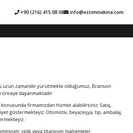
+90 (216) 415 08 08
info@estimmakina.com
üğünü uzun zamandır yürütmekte olduğumuz, Branson
an önceye dayanmaktadır.
 konusunda firmamızdan hizmet alabilirsiniz. Satış,
liyet göstermekteyiz. Otomotiv, beyazeşya, tıp, ambalaj,
vermekteyiz.
luminyum, çelik veya titanyum malzemeler