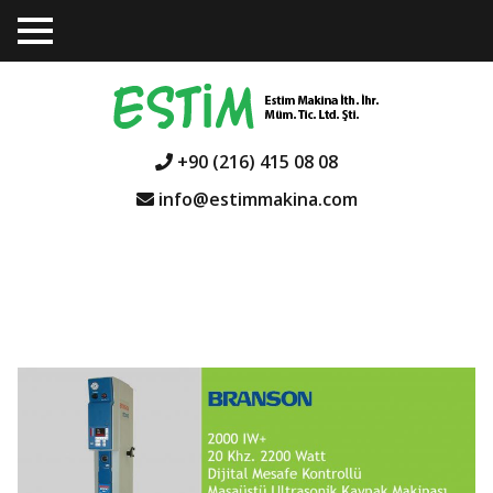
TO
GGL
E
ME
NU
+90 (216) 415 08 08
info@estimmakina.com